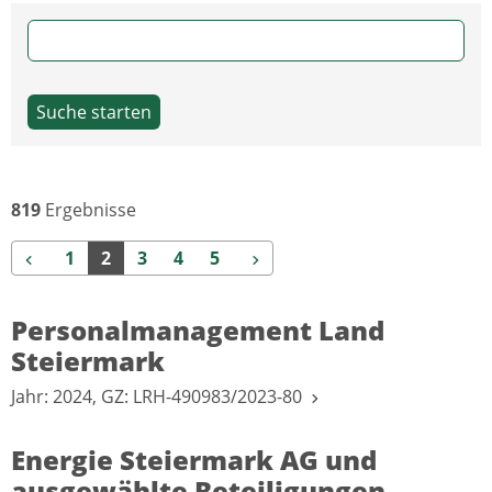
Suche starten
819
Ergebnisse
Zurück
Weiter
1
2
3
4
5
Personalmanagement Land
Steiermark
Jahr: 2024, GZ: LRH-490983/2023-80
Energie Steiermark AG und
ausgewählte Beteiligungen